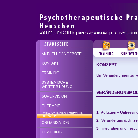
AKTUELLE ANGEBOTE
KONTAKT
KONZEPT
TRAINING
Um Veränderungen zu ver
SYSTEMISCHE
WEITERBILDUNG
VERÄNDERUNSMODE
SUPERVISION
THERAPIE
1
| Auftauen – Unfreezin
ABLAUF EINER THERAPIE
KONZEPT
2
| Veränderung & Umstr
ORGANISATION
3
| Integration und Festi
COACHING