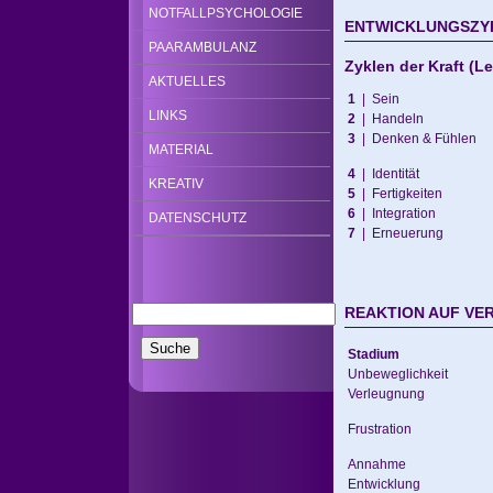
NOTFALLPSYCHOLOGIE
ENTWICKLUNGSZY
PAARAMBULANZ
Zyklen der Kraft (Le
AKTUELLES
1
| Sein
LINKS
2
| Handeln
3
| Denken & Fühlen
MATERIAL
4
| Identität
KREATIV
5
| Fertigkeiten
6
| Integration
DATENSCHUTZ
7
| Erneuerung
REAKTION AUF V
Stadium
Unbeweglichkeit
Verleugnung
Frustration
Annahme
Entwicklung